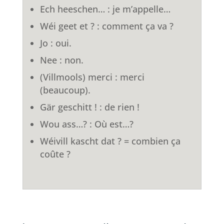
Ech heeschen… : je m’appelle…
Wéi geet et ? : comment ça va ?
Jo : oui.
Nee : non.
(Villmools) merci : merci
(beaucoup).
Gär geschitt ! : de rien !
Wou ass…? : Où est…?
Wéivill kascht dat ? = combien ça
coûte ?